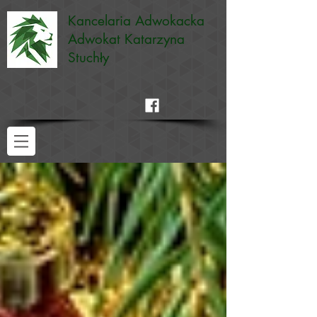
Kancelaria Adwokacka
Adwokat Katarzyna
Stuchły