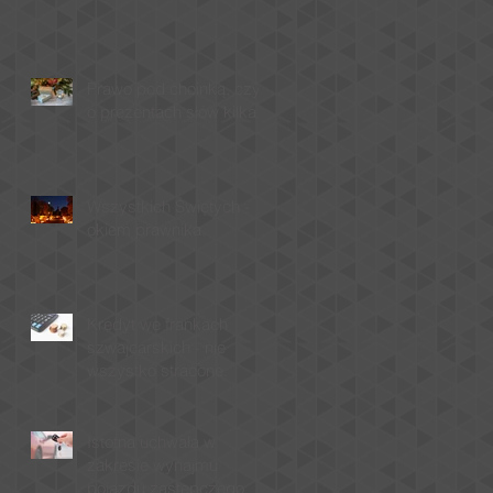
Prawo pod choinką, czyli
o prezentach słów kilka...
Wszystkich Świętych -
okiem prawnika.
Kredyt we frankach
szwajcarskich - nie
wszystko stracone.
Istotna uchwała w
zakresie wynajmu
pojazdu zastępczego.