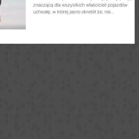
znaczącą dla wszystkich właścicieli pojazdów
uchwałę, w której jasno określił że, nie...