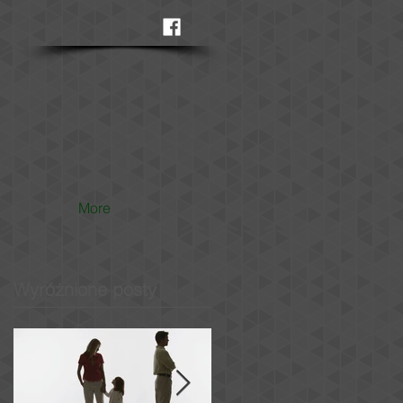
More
Wyróżnione posty