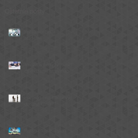
Ostatnie posty
Praca w czasach
epidemii.
Tarcza antykryzysowa -
co możemy otrzymać?
Rozwód - nie tak łatwy
do uzyskania?
Prawo na wakacjach.