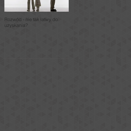
Rozwód - nie tak łatwy do
Prawo na wakacjach.
uzyskania?