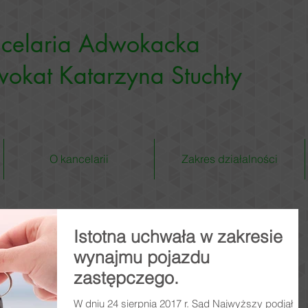
celaria Adwokacka
okat Katarzyna Stuchły
O kancelarii
Zakres działalności
Istotna uchwała w zakresie
wynajmu pojazdu
zastępczego.
W dniu 24 sierpnia 2017 r. Sąd Najwyższy podjął