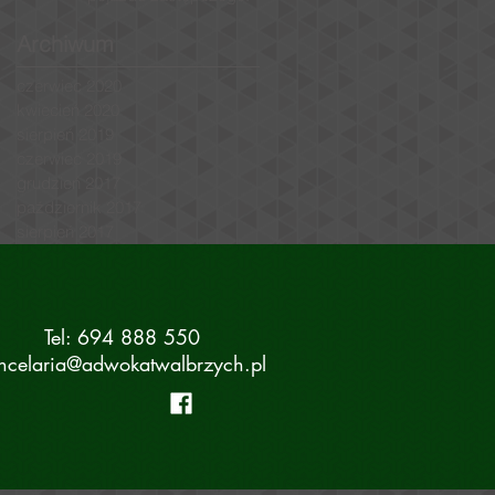
Archiwum
czerwiec 2020
kwiecień 2020
sierpień 2019
czerwiec 2019
grudzień 2017
październik 2017
sierpień 2017
Tel: 694 888 550
ncelaria@adwokatwalbrzych.pl